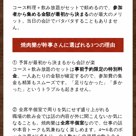
コース料理＋飲み放題がセットで頼めるので、
参加
者から集める金額が最初から決まる
のが最大のメリ
ット。当日の会計でバタバタすることもありませ
ん。
焼肉樂が幹事さんに選ばれる3つの理由
① 予算が最初から決まるから会計が楽
コース＋飲み放題のセットは
事前予約限定の特別料
金
。一人あたりの金額が確定するので、参加費の集
金も精算もスムーズです。「足りなかった」「多か
った」というトラブルも起きません。
② 全席半個室で周りを気にせず盛り上がれる
職場の飲み会では話の内容が外に聞こえないか気に
なることも。焼肉樂は
全席半個室
なので、仕事の話
や本音トークも気兼ねなく楽しめます。4〜6名のボ