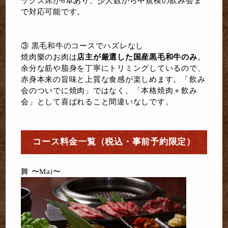
ックス席が6卓あり、少人数から中規模の飲み会ま
で対応可能です。
③ 黒毛和牛のコースでハズレなし
焼肉樂のお肉は
店主が厳選した国産黒毛和牛のみ
。
余分な筋や脂身を丁寧にトリミングしているので、
赤身本来の旨味と上質な食感が楽しめます。「飲み
会のついでに焼肉」ではなく、「本格焼肉＋飲み
会」として喜ばれること間違いなしです。
コース料金一覧（税込・事前予約限定）
舞 〜Mai〜