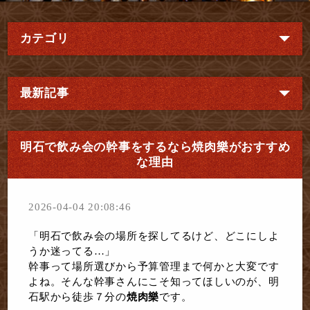
カテゴリ
最新記事
明石で飲み会の幹事をするなら焼肉樂がおすすめ
な理由
2026-04-04 20:08:46
「明石で飲み会の場所を探してるけど、どこにしよ
うか迷ってる…」
幹事って場所選びから予算管理まで何かと大変です
よね。そんな幹事さんにこそ知ってほしいのが、明
石駅から徒歩７分の
焼肉樂
です。