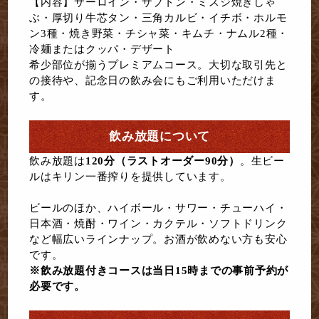
【内容】サーロイン・ザブトン・ミスジ焼きしゃ
ぶ・厚切り牛芯タン・三角カルビ・イチボ・ホルモ
ン3種・焼き野菜・チシャ菜・キムチ・ナムル2種・
冷麺またはクッパ・デザート
希少部位が揃うプレミアムコース。大切な取引先と
の接待や、記念日の飲み会にもご利用いただけま
す。
飲み放題について
飲み放題は
120分（ラストオーダー90分）
。生ビー
ルはキリン一番搾りを提供しています。
ビールのほか、ハイボール・サワー・チューハイ・
日本酒・焼酎・ワイン・カクテル・ソフトドリンク
など幅広いラインナップ。お酒が飲めない方も安心
です。
※飲み放題付きコースは当日15時までの事前予約が
必要です。